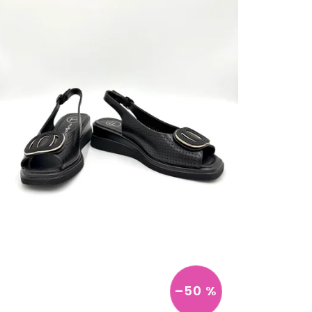
–50 %