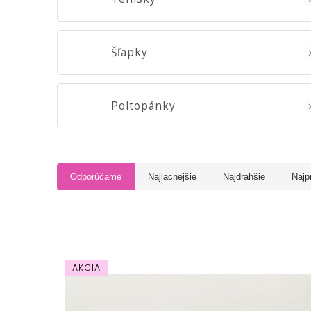
Šľapky
Poltopánky
Odporúčame
Najlacnejšie
Najdrahšie
Najp
AKCIA