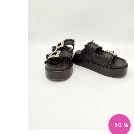
–50 %