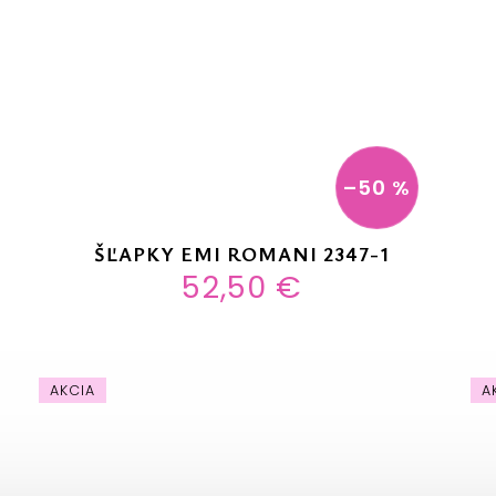
–50 %
ŠĽAPKY EMI ROMANI 2347-1
52,50 €
AKCIA
A