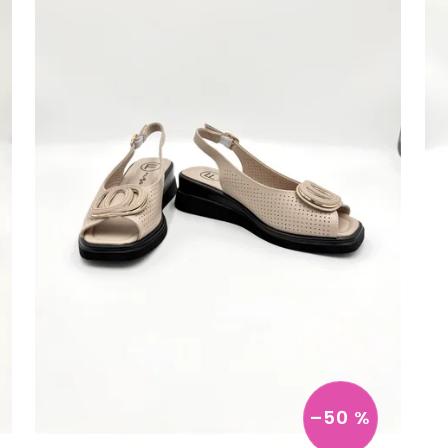
–50 %