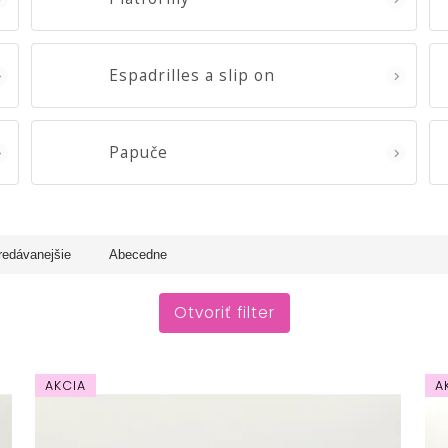
Espadrilles a slip on
Papuče
redávanejšie
Abecedne
Otvoriť filter
AKCIA
A