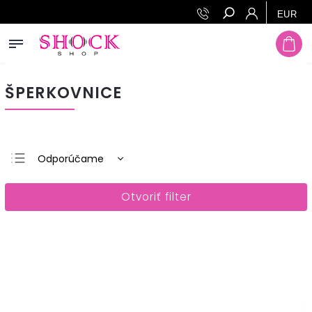
EUR
Hľadať
ŠPERKOVNICE
Odporúčame
Najlacnejšie
Otvoriť filter
Najdrahšie
Najpredávanejšie
Abecedne