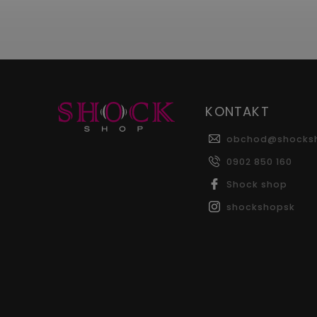
KONTAKT
obchod
@
shocks
0902 850 160
Shock shop
shockshopsk