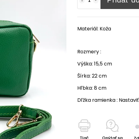
Materiál:
Koža
Rozmery :
Výška:
15,5 cm
Šírka:
22 cm
Hľbka:
8 cm
Dľžka ramienka : Nastavi
Tlač
Opýtať sa
Zd