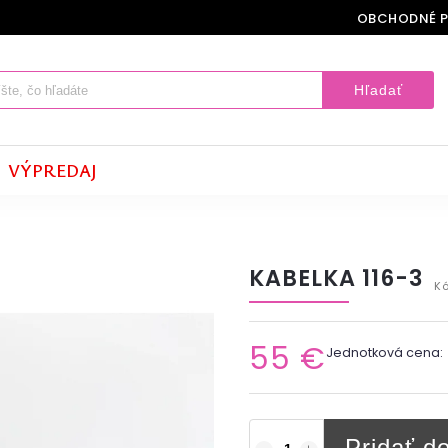
OBCHODNÉ 
Hľadať
VÝPREDAJ
KABELKA 116-3
Kó
55 €
Jednotková cena:
Pridať d