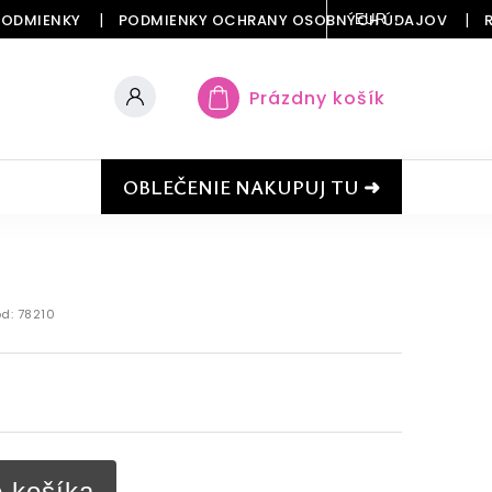
PODMIENKY
PODMIENKY OCHRANY OSOBNÝCH ÚDAJOV
EUR
Prázdny košík
OBLEČENIE NAKUPUJ TU ➜
d:
78210
o košíka