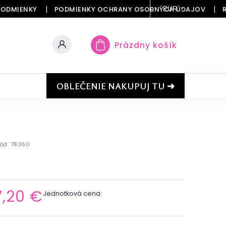
PODMIENKY
PODMIENKY OCHRANY OSOBNÝCH ÚDAJOV
EUR
Prázdny košík
OBLEČENIE NAKUPUJ TU ➜
ód:
78360
7,20 €
Jednotková cena: