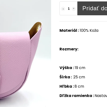
Pridať d
Materiál :
100% Koža
Rozmery:
Výška :
19
cm
Šírka :
25 cm
Hľbka :
8 cm
Dľžka ramienka :
Nastav