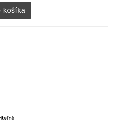
o košíka
iteľné