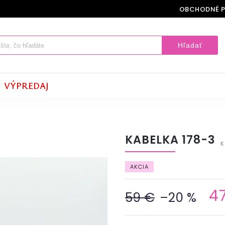
OBCHODNÉ 
Hľadať
VÝPREDAJ
KABELKA 178-3
K
AKCIA
4
59 €
–20 %