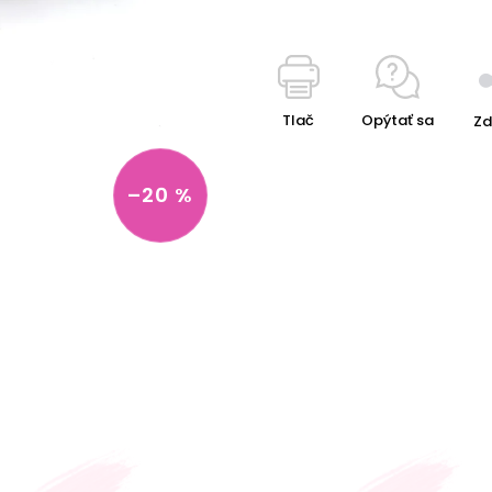
Tlač
Opýtať sa
Zd
–20 %