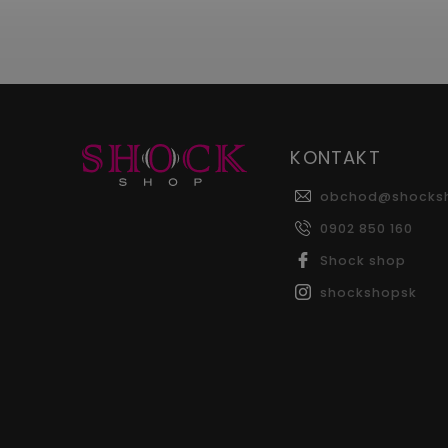
KONTAKT
obchod
@
shocks
0902 850 160
Shock shop
shockshopsk