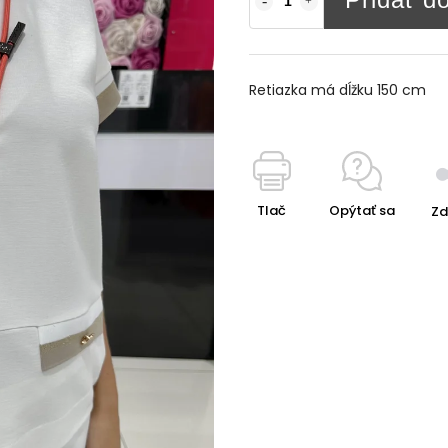
Retiazka má dĺžku 150 cm
Tlač
Opýtať sa
Zd