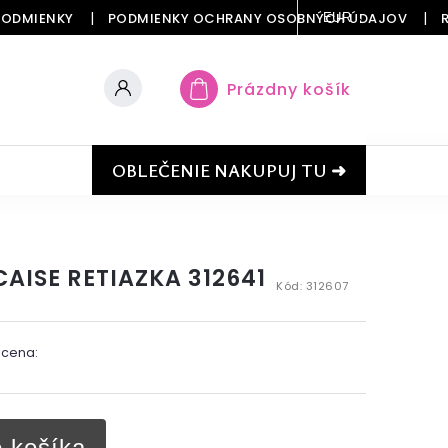
PODMIENKY
PODMIENKY OCHRANY OSOBNÝCH ÚDAJOV
EUR
Prázdny košík
OBLEČENIE NAKUPUJ TU ➜
AISE RETIAZKA 312641
Kód:
312607
 cena:
o košíka