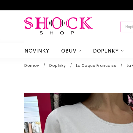
NOVINKY
OBUV
DOPLNKY
Domov
/
Doplnky
/
La Coque Francaise
/
La