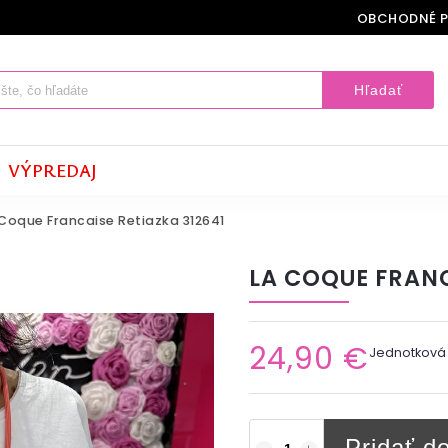
OBCHODNÉ 
Hľadať
VÝPREDAJ
 Coque Francaise Retiazka 312641
LA COQUE FRANC
24,90 €
Jednotková
Pridať d