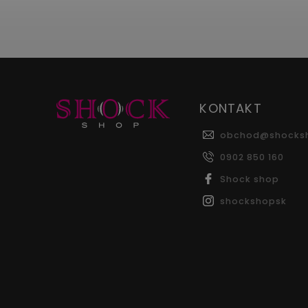
KONTAKT
obchod
@
shocks
0902 850 160
Shock shop
shockshopsk