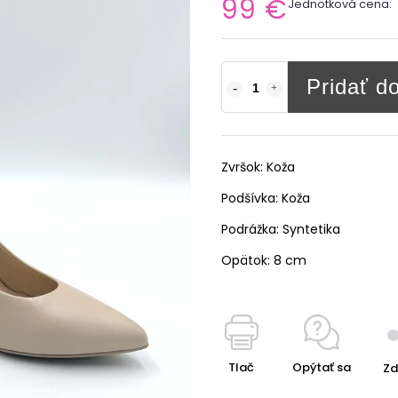
99 €
Jednotková cena:
Pridať d
Zvršok:
Koža
Podšívka:
Koža
Podrážka:
Syntetika
Opätok:
8 cm
Tlač
Opýtať sa
Zd