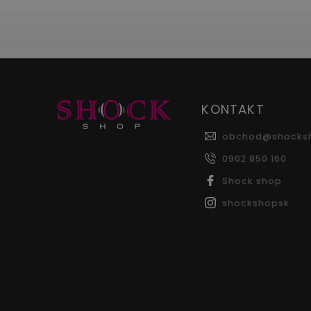
KONTAKT
obchod
@
shocks
0902 850 160
Shock shop
shockshopsk