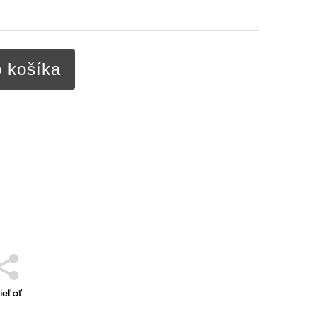
o košíka
ieľať