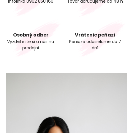
Infolinka 0902 850 160
Tovar doručujeme do 48 h
Osobný odber
Vrátenie peňazí
Vyzdvihnite si u nás na
Peniaze odosielame do 7
predajni
dní