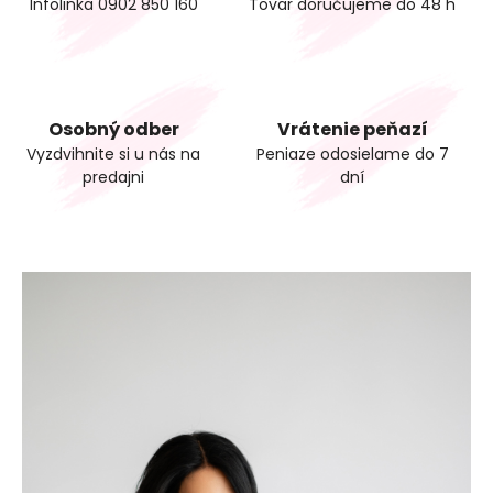
Infolinka 0902 850 160
Tovar doručujeme do 48 h
Osobný odber
Vrátenie peňazí
Vyzdvihnite si u nás na
Peniaze odosielame do 7
predajni
dní