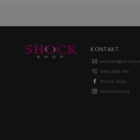
KONTAKT
obchod
@
shocks
0902 850 160
Shock shop
shockshopsk