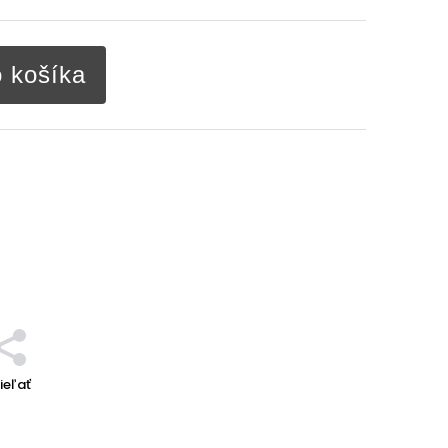
o košíka
ieľať