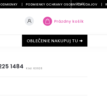
PODMIENKY
PODMIENKY OCHRANY OSOBNÝCH ÚDAJOV
EUR
Prázdny košík
OBLEČENIE NAKUPUJ TU ➜
225 1484
Kód:
63928