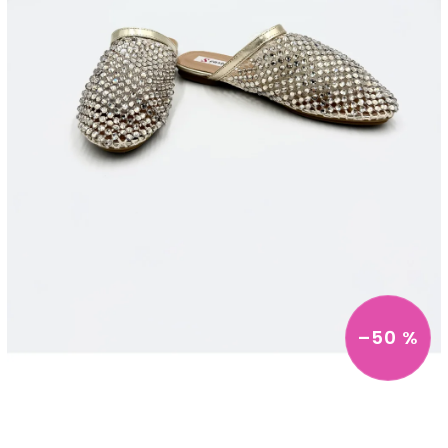
–50 %