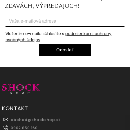
ZĽAVÁCH, VÝPREDAJOCH!
Vložením e-mailu súhlasíte s
podmienkami ochrany
osobných údajov
Odoslať
KONTAKT
obchod
@
shockshop.sk
0902 850 160